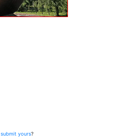
o
submit yours
?