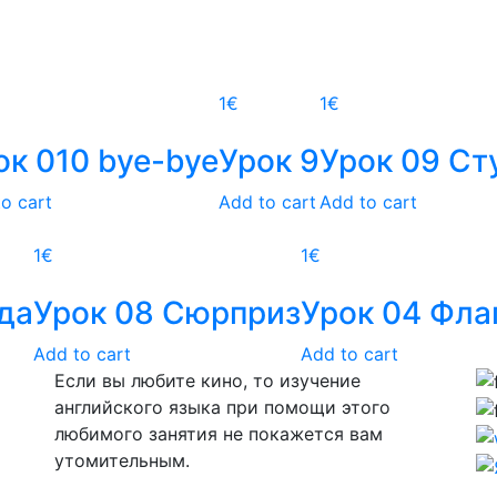
1
€
1
€
ок 010 bye-bye
Урок 9
Урок 09 Ст
o cart
Add to cart
Add to cart
1
€
1
€
да
Урок 08 Сюрприз
Урок 04 Фла
Add to cart
Add to cart
Если вы любите кино, то изучение
английского языка при помощи этого
любимого занятия не покажется вам
утомительным.