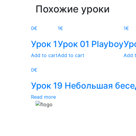
Похожие уроки
0
€
1
€
1
€
Урок 1
Урок 01 Playboy
Ур
Add to cart
Add to cart
Add t
0€
Урок 19 Небольшая бесе
Read more